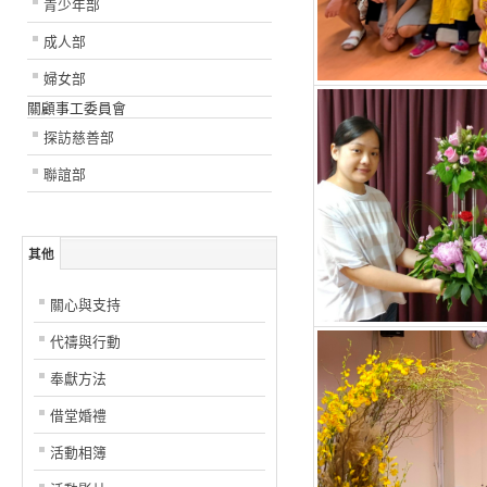
青少年部
成人部
婦女部
關顧事工委員會
探訪慈善部
聯誼部
其他
關心與支持
代禱與行動
奉獻方法
借堂婚禮
活動相簿