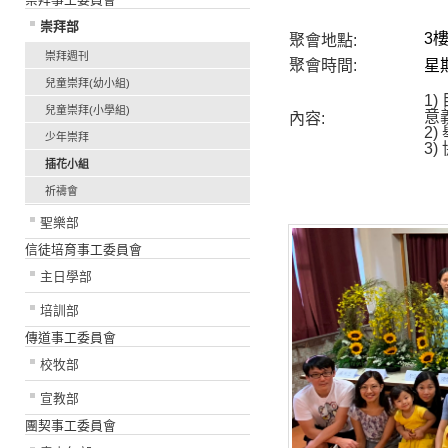
崇拜部
3
聚會地點:
崇拜週刊
聚會時間:
星
兒童崇拜(幼小組)
1
兒童崇拜(小學組)
意
內容:
2
少年崇拜
3
插花小組
祈禱會
聖樂部
信徒培育事工委員會
主日學部
培訓部
傳道事工委員會
校牧部
宣教部
團契事工委員會