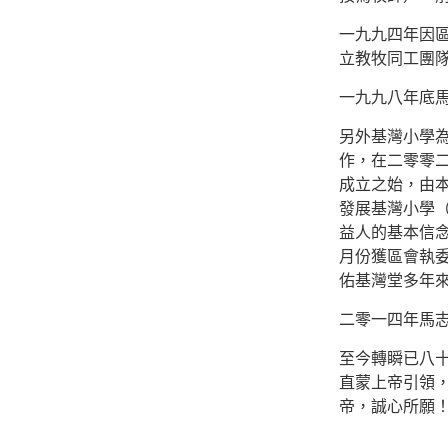
一九九四年因
立教牧同工團
一九九八年底
另外基灣小學
作，在二零零
成立之始，由
發展基灣小學
益人的基本信
月份獲區會執
佑基灣堂多年
二零一四年馬
至今轉瞬已八
直蒙上帝引領
帝，誠心所願