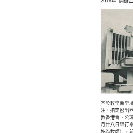
2016年
開辦
基於教堂街堂
注，指定撥出
教香港會、公
月廿八日舉行
按為牧師），