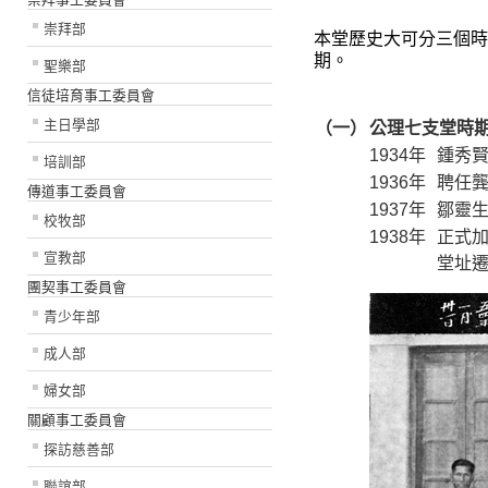
崇拜部
本堂歷史大可分三個
期。
聖樂部
信徒培育事工委員會
主日學部
（一）
公理七支堂時期（
1934年
鍾秀
培訓部
1936年
聘任
傳道事工委員會
1937年
鄒靈
校牧部
1938年
正式
宣教部
堂址
團契事工委員會
青少年部
成人部
婦女部
關顧事工委員會
探訪慈善部
聯誼部