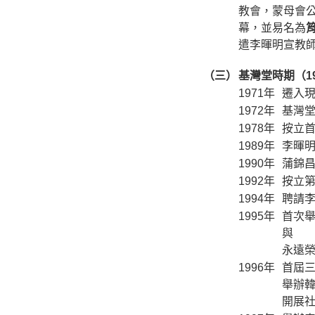
教會，蒙母會
幕，並易名為
遣李暉明宣教
（三）
基灣堂時期（1
1971年
遷入
1972年
基灣
1978年
按立
1989年
李暉
1990年
蒲錦
1992年
按立
1994年
聘請
1995年
首次
與
永遠
1996年
首屆
舉辦
開展