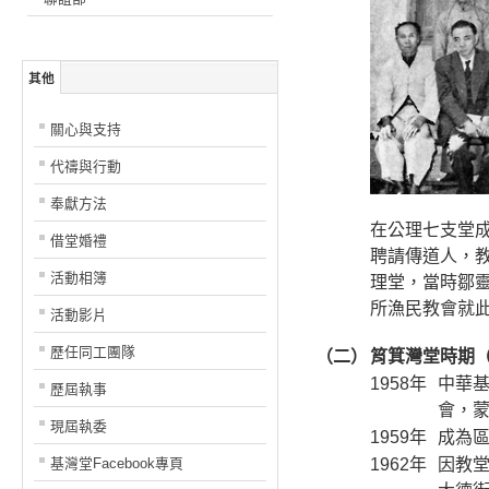
其他
關心與支持
代禱與行動
奉獻方法
在公理七支堂
借堂婚禮
聘請傳道人，
活動相簿
理堂，當時鄒
所漁民教會就
活動影片
歷任同工團隊
（二）
筲箕灣堂時期（1
1958年
中華
歷屆執事
會，
現屆執委
1959年
成為
基灣堂Facebook專頁
1962年
因教