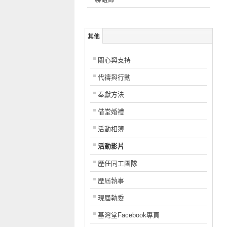
其他
關心與支持
代禱與行動
奉獻方法
借堂婚禮
活動相簿
活動影片
歷任同工團隊
歷屆執事
現屆執委
基灣堂Facebook專頁