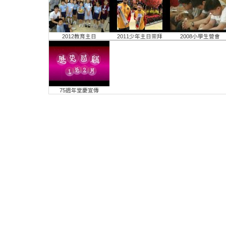
2012教育主日
2011少年主日崇拜
2008小學生營會
75週年堂慶宣傳