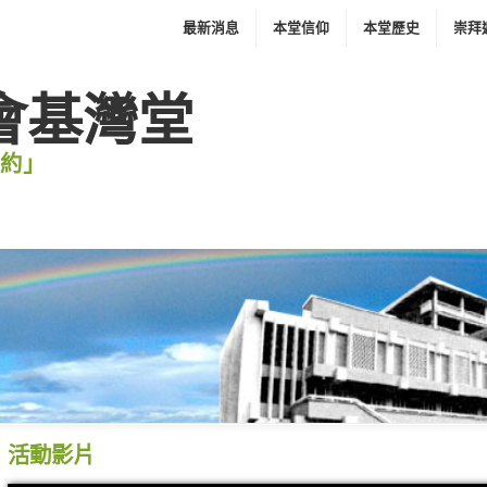
最新消息
本堂信仰
本堂歷史
崇拜
會基灣堂
 約」
活動影片